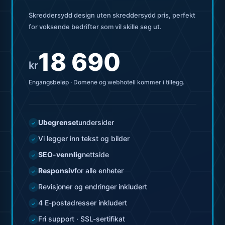
Skreddersydd design uten skreddersydd pris, perfekt
for voksende bedrifter som vil skille seg ut.
18 690
kr
Engangsbeløp · Domene og webhotell kommer i tillegg.
Ubegrenset
undersider
✓
Vi legger inn tekst og bilder
✓
SEO-vennlig
nettside
✓
Responsiv
for alle enheter
✓
Revisjoner og endringer inkludert
✓
4 E-postadresser inkludert
✓
Fri support · SSL-sertifikat
✓