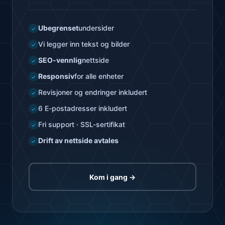
Ubegrenset
undersider
✓
Vi legger inn tekst og bilder
✓
SEO-vennlig
nettside
✓
Responsiv
for alle enheter
✓
Revisjoner og endringer inkludert
✓
6 E-postadresser inkludert
✓
Fri support · SSL-sertifikat
✓
Drift av nettside avtales
✓
Kom i gang →