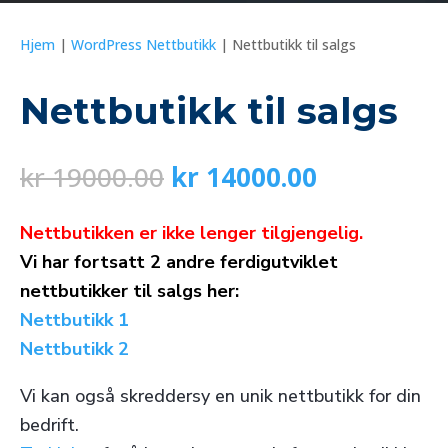
Hjem
|
WordPress Nettbutikk
|
Nettbutikk til salgs
Nettbutikk til salgs
Opprinnelig
Nåværend
kr
19000.00
kr
14000.00
pris
pris
var:
er:
Nettbutikken er ikke lenger
tilgjengelig
.
kr 19000.00.
kr 14000.0
Vi har fortsatt 2 andre ferdigutviklet
nettbutikker til salgs her:
Nettbutikk 1
Nettbutikk 2
Vi kan også skreddersy en unik nettbutikk for din
bedrift.