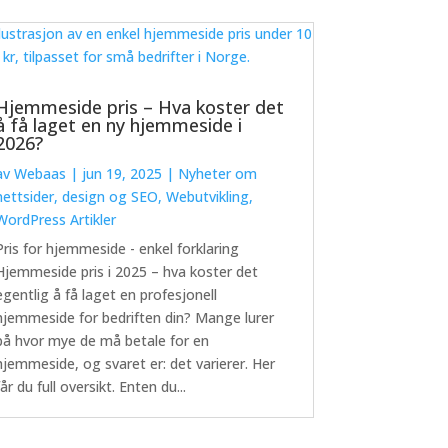
Hjemmeside pris – Hva koster det
å få laget en ny hjemmeside i
2026?
av
Webaas
|
jun 19, 2025
|
Nyheter om
nettsider, design og SEO
,
Webutvikling
,
WordPress Artikler
Pris for hjemmeside - enkel forklaring
Hjemmeside pris i 2025 – hva koster det
egentlig å få laget en profesjonell
hjemmeside for bedriften din? Mange lurer
på hvor mye de må betale for en
hjemmeside, og svaret er: det varierer. Her
får du full oversikt. Enten du...