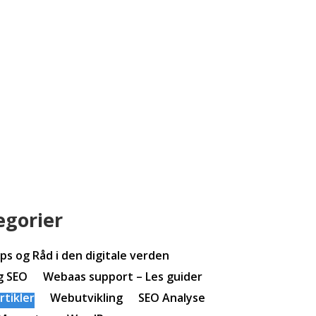
egorier
ips og Råd i den digitale verden
g SEO
Webaas support – Les guider
tikler
Webutvikling
SEO Analyse