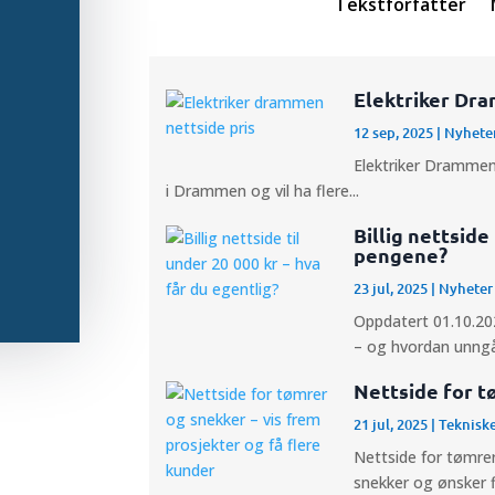
Tekstforfatter
Elektriker Dra
12 sep, 2025
|
Nyheter
Elektriker Drammen 
i Drammen og vil ha flere...
Billig nettside
pengene?
23 jul, 2025
|
Nyheter 
Oppdatert 01.10.202
– og hvordan unngå.
Nettside for t
21 jul, 2025
|
Tekniske
Nettside for tømrer
snekker og ønsker fl