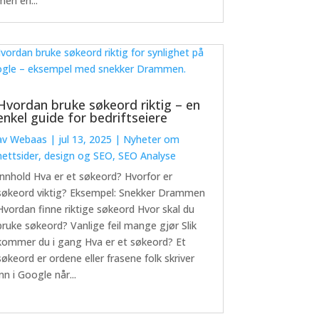
men en...
Hvordan bruke søkeord riktig – en
enkel guide for bedriftseiere
av
Webaas
|
jul 13, 2025
|
Nyheter om
nettsider, design og SEO
,
SEO Analyse
Innhold Hva er et søkeord? Hvorfor er
søkeord viktig? Eksempel: Snekker Drammen
Hvordan finne riktige søkeord Hvor skal du
bruke søkeord? Vanlige feil mange gjør Slik
kommer du i gang Hva er et søkeord? Et
søkeord er ordene eller frasene folk skriver
inn i Google når...