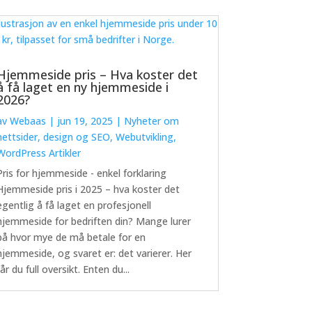
Hjemmeside pris – Hva koster det
å få laget en ny hjemmeside i
2026?
av
Webaas
|
jun 19, 2025
|
Nyheter om
nettsider, design og SEO
,
Webutvikling
,
WordPress Artikler
Pris for hjemmeside - enkel forklaring
Hjemmeside pris i 2025 – hva koster det
egentlig å få laget en profesjonell
hjemmeside for bedriften din? Mange lurer
på hvor mye de må betale for en
hjemmeside, og svaret er: det varierer. Her
får du full oversikt. Enten du...