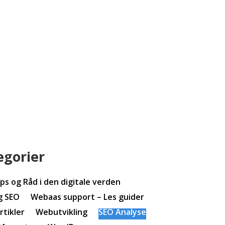
egorier
ips og Råd i den digitale verden
g SEO
Webaas support – Les guider
tikler
Webutvikling
SEO Analyse