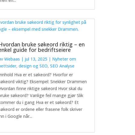
men en...
Hvordan bruke søkeord riktig – en
enkel guide for bedriftseiere
av
Webaas
|
jul 13, 2025
|
Nyheter om
nettsider, design og SEO
,
SEO Analyse
Innhold Hva er et søkeord? Hvorfor er
søkeord viktig? Eksempel: Snekker Drammen
Hvordan finne riktige søkeord Hvor skal du
bruke søkeord? Vanlige feil mange gjør Slik
kommer du i gang Hva er et søkeord? Et
søkeord er ordene eller frasene folk skriver
inn i Google når...