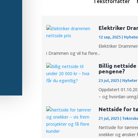
Tekstforfatter
Elektriker Dra
12 sep, 2025
|
Nyheter
Elektriker Drammen 
i Drammen og vil ha flere...
Billig nettside
pengene?
23 jul, 2025
|
Nyheter 
Oppdatert 01.10.202
– og hvordan unngå.
Nettside for t
21 jul, 2025
|
Tekniske
Nettside for tømrer
snekker og ønsker fl